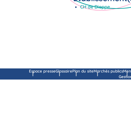
CH de Dieppe
Espace presse
Glossaire
Plan du site
Marchés publics
Ment
Gestio