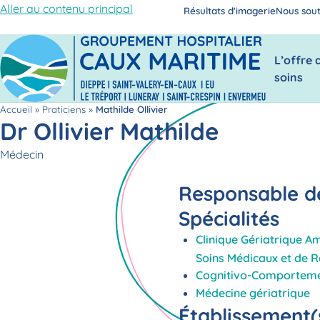
Aller au contenu principal
Résultats d'imagerie
Nous sout
L’offre 
soins
Accueil
»
Praticiens
»
Mathilde Ollivier
Dr Ollivier Mathilde
Fonction
Médecin
Responsable de
Spécialités
Clinique Gériatrique A
Soins Médicaux et de R
Cognitivo-Comporteme
Médecine gériatrique
Établissement(s