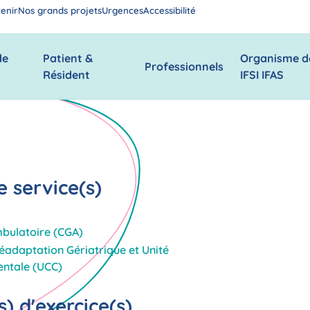
enir
Nos grands projets
Urgences
Accessibilité
de
Patient &
Organisme d
Professionnels
Résident
IFSI IFAS
 service(s)
mbulatoire (CGA)
éadaptation Gériatrique et Unité
ntale (UCC)
) d'exercice(s)