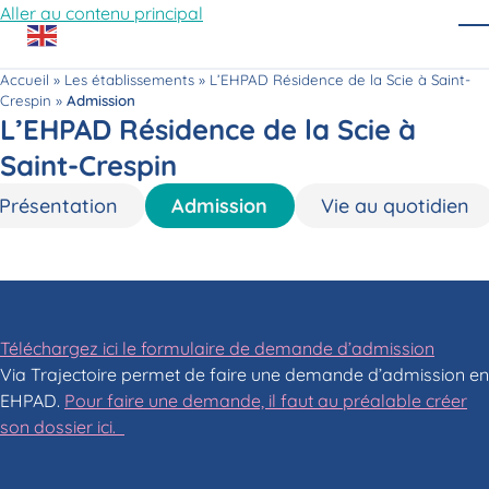
Aller au contenu principal
O
Accueil
»
Les établissements
»
L’EHPAD Résidence de la Scie à Saint-
Crespin
»
Admission
L’EHPAD Résidence de la Scie à
Saint-Crespin
Présentation
Admission
Vie au quotidien
Téléchargez ici le formulaire de demande d’admission
Via Trajectoire p
ermet de faire une demande d’admission en
EHPAD.
Pour faire une demande, il faut au préalable créer
son dossier ici.