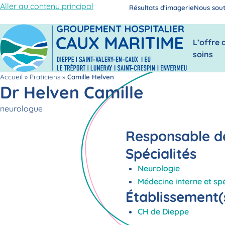
Aller au contenu principal
Résultats d'imagerie
Nous sout
L’offre 
soins
Accueil
»
Praticiens
»
Camille Helven
Dr Helven Camille
Fonction
neurologue
Responsable de
Spécialités
Neurologie
Médecine interne et sp
Établissement(s
CH de Dieppe