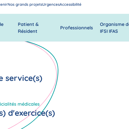
enir
Nos grands projets
Urgences
Accessibilité
de
Patient &
Organisme d
Professionnels
Résident
IFSI IFAS
 service(s)
écialités médicales
) d'exercice(s)