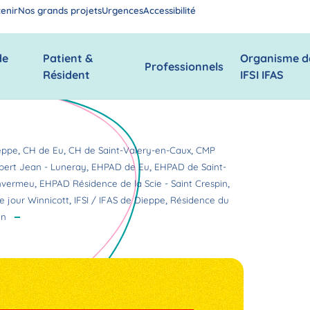
enir
Nos grands projets
Urgences
Accessibilité
de
Patient &
Organisme d
Professionnels
Résident
IFSI IFAS
,
,
,
eppe
CH de Eu
CH de Saint-Valery-en-Caux
CMP
,
,
bert Jean - Luneray
EHPAD de Eu
EHPAD de Saint-
,
,
nvermeu
EHPAD Résidence de la Scie - Saint Crespin
,
,
e jour Winnicott
IFSI / IFAS de Dieppe
Résidence du
in