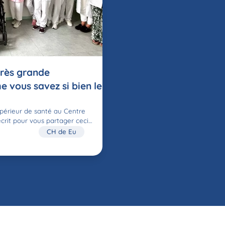
très grande
 vous savez si bien le
upérieur de santé au Centre
écrit pour vous partager ceci…
CH de Eu