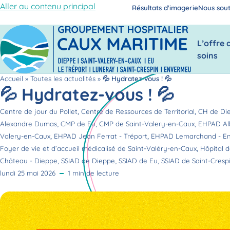
Aller au contenu principal
Résultats d'imagerie
Nous sout
L’offre 
soins
Accueil
»
Toutes les actualités
»
💦 Hydratez-vous ! 💦
💦 Hydratez-vous ! 💦
,
,
Centre de jour du Pollet
Centre de Ressources de Territorial
CH de Di
,
,
,
Alexandre Dumas
CMP de Eu
CMP de Saint-Valery-en-Caux
EHPAD Al
,
,
Valery-en-Caux
EHPAD Jean Ferrat - Tréport
EHPAD Lemarchand - E
,
Foyer de vie et d’accueil médicalisé de Saint-Valéry-en-Caux
Hôpital d
,
,
,
Château - Dieppe
SSIAD de Dieppe
SSIAD de Eu
SSIAD de Saint-Cresp
lundi 25 mai 2026
1 min de lecture