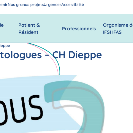
enir
Nos grands projets
Urgences
Accessibilité
de
Patient &
Organisme d
Professionnels
Résident
IFSI IFAS
ieppe
tologues – CH Dieppe