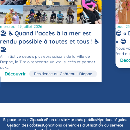
mercredi 29 juillet 2026
jeudi 23
🏖 ♿️ Quand l’accès à la mer est
😎 « 
rendu possible à toutes et tous ! ♿️
» 😎
🏖
Nous voi
fond du 
A l’initiative depuis plusieurs saisons de la Ville de
Déco
Dieppe, le Tiralo rencontre un vrai succès et permet
aux…
Découvrir
Résidence du Château - Dieppe
Espace presse
Glossaire
Plan du site
Marchés publics
Mentions légales
Gestion des cookies
Conditions générales d’utilisation du service