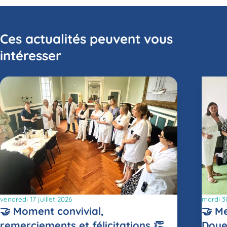
Ces actualités peuvent vous
intéresser
vendredi 17 juillet 2026
mardi 3
🤝 Moment convivial,
🤝 M
remerciements et félicitations 👏
Doye