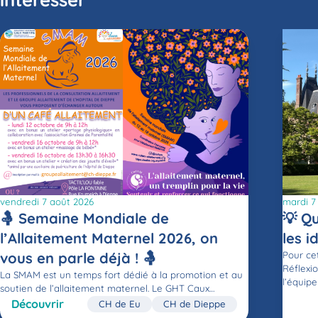
vendredi 7 août 2026
mardi 7 
🤱 Semaine Mondiale de
💡 Qu
l’Allaitement Maternel 2026, on
les i
vous en parle déjà ! 🤱
Pour ce
Réflexi
La SMAM est un temps fort dédié à la promotion et au
l’équipe
soutien de l’allaitement maternel. Le GHT Caux…
Découvrir
CH de Eu
CH de Dieppe